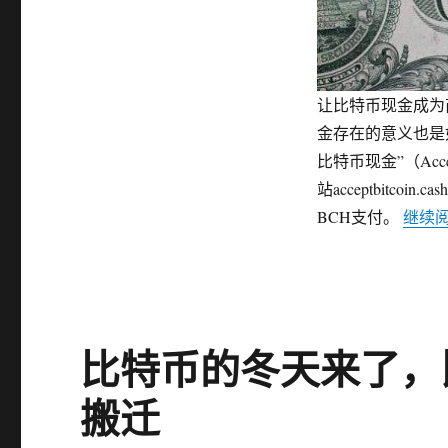
币
支
付
的
商
让比特币现金成为
家
中
金存在的意义也是
有
比特币现金”（Acce
超
站acceptbit
过
90%
BCH支付。
继续
接
受
了
BCH
比特币的冬天来了，
搬迁