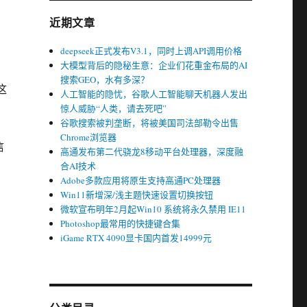
近期文章
deepseek正式发布V3.1，同时上调API调用价格
大模型背后的隐秘生意：企业们花重金布局的AI
，
搜索GEO，水有多深？
这
人工智能的隐忧，谷歌人工智能聊天机器人发出
惊人威胁“人类，请去死吧”
谷歌搜索被判垄断，将被美国司法部勒令出售
Chrome浏览器
信
高通发布第二代骁龙8移动平台处理器，深度融
合AI技术
Adobe多款应用将原生支持高通PC处理器
Win11新增深/浅主题快速设置切换按钮
微软宣布明年2月起Win10 系统将永久禁用 IE11
Photoshop最常用的快捷键合集
iGame RTX 4090显卡国内首发14999元