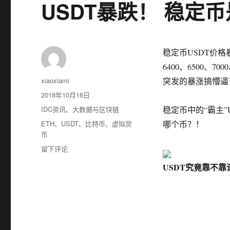
USDT暴跌！ 稳定
稳定币USDT价
6400、6500、
作
xiaoxiami
突发的暴涨搞懵逼
者
发
2018年10月16日
布
分
IDC资讯
、
大数据与区块链
稳定币中的“霸主
于
类
标
ETH
、
USDT
、
比特币
、
虚拟货
哪个币？！
签
币
于
留下评论
USDT
USDT究竟靠不靠
暴
跌！
稳
定
币
是