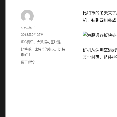
比特币的冬天来了
机，钻到四川彝族
作
xiaoxiami
者
发
2018年9月27日
布
分
IDC资讯
、
大数据与区块链
于
类
标
比特币
、
比特币的冬天
、
比特
矿机从深圳空运到
签
币矿主
某个村落，组装
于
留下评论
比
特
币
的
冬
天
来
了，
比
特