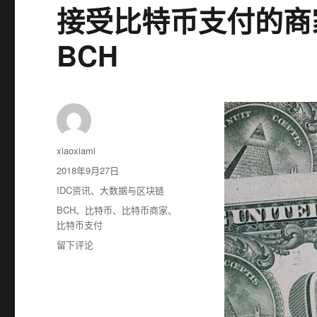
扯
接受比特币支付的商
淡
的？
BCH
作
xiaoxiami
者
发
2018年9月27日
布
分
IDC资讯
、
大数据与区块链
于
类
标
BCH
、
比特币
、
比特币商家
、
签
比特币支付
于
留下评论
接
受
比
特