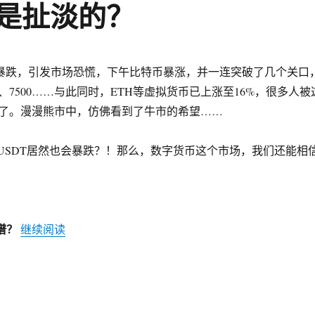
币是扯淡的？
格暴跌，引发市场恐慌，下午比特币暴涨，并一连突破了几个关口
7000、7500……与此同时，ETH等虚拟货币已上涨至16%，很多人被
了。漫漫熊市中，仿佛看到了牛市的希望……
”USDT居然也会暴跌？！那么，数字货币这个市场，我们还能相
谱？
继续阅读
“USDT暴跌！ 稳定币是扯淡的？”