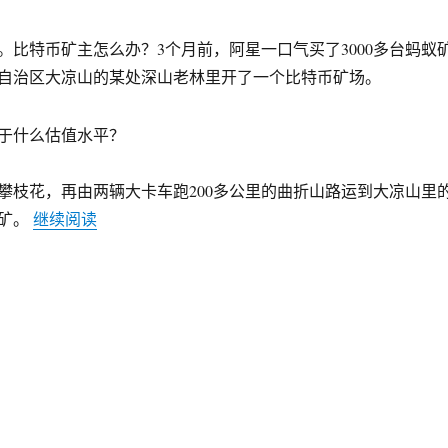
。比特币矿主怎么办？3个月前，阿星一口气买了3000多台蚂蚁
自治区大凉山的某处深山老林里开了一个比特币矿场。
攀枝花，再由两辆大卡车跑200多公里的曲折山路运到大凉山里
挖矿。
继续阅读
“比特币的冬天来了，比特币矿主要么关机要么搬迁