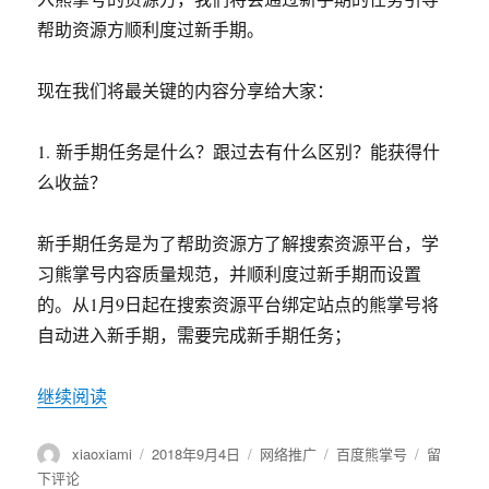
升
帮助资源方顺利度过新手期。
级
现在我们将最关键的内容分享给大家：
1.
新手期任务是什么？跟过去有什么区别？能获得什
么收益？
新手期任务是为了帮助资源方了解搜索资源平台，学
习熊掌号内容质量规范，并顺利度过新手期而设置
的。从
1
月
9
日起在搜索资源平台绑定站点的熊掌号将
自动进入新手期，需要完成新手期任务；
继续阅读
“如何通过百度熊掌号新手期?”
作
xiaoxiami
发
2018年9月4日
分
网络推广
标
百度熊掌号
于
留
者
布
类
签
如
下评论