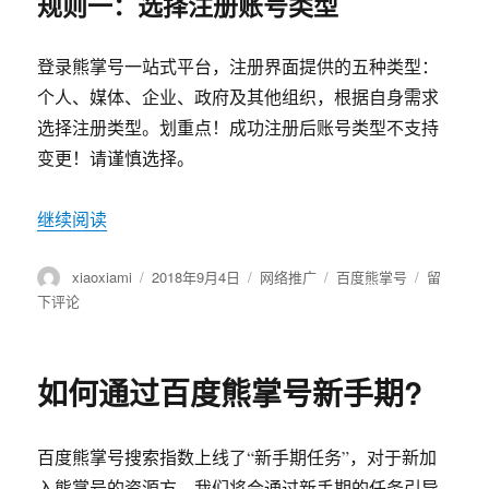
规则一：选择注册账号类型
名”
登录熊掌号一站式平台，注册界面提供的五种类型：
个人、媒体、企业、政府及其他组织，根据自身需求
选择注册类型。划重点！成功注册后账号类型不支持
变更！请谨慎选择。
继续阅读
“百度熊掌号如何快速升级”
作
xiaoxiami
发
2018年9月4日
分
网络推广
标
百度熊掌号
于
留
者
布
类
签
百
下评论
于
度
熊
掌
如何通过百度熊掌号新手期?
号
如
何
百度熊掌号搜索指数上线了“新手期任务”，对于新加
快
速
入熊掌号的资源方，我们将会通过新手期的任务引导