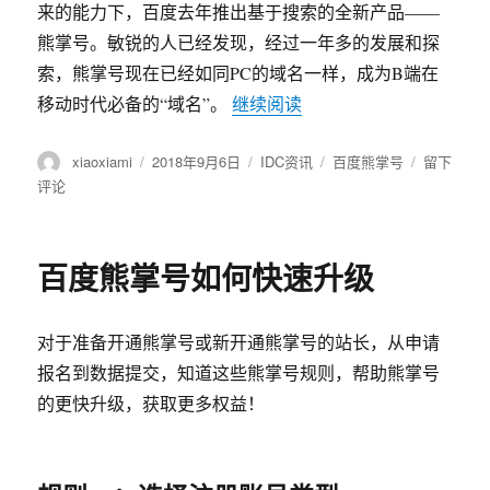
来的能力下，百度去年推出基于搜索的全新产品——
熊掌号。敏锐的人已经发现，经过一年多的发展和探
索，熊掌号现在已经如同PC的域名一样，成为B端在
移动时代必备的“域名”。
继续阅读
“百度熊掌号将成为移动时
作
xiaoxiami
发
2018年9月6日
分
IDC资讯
标
百度熊掌号
于
留下
者
布
类
签
百
评论
于
度
熊
掌
百度熊掌号如何快速升级
号
将
成
对于准备开通熊掌号或新开通熊掌号的站长，从申请
为
移
报名到数据提交，知道这些熊掌号规则，帮助熊掌号
动
的更快升级，获取更多权益！
时
代
的
“域