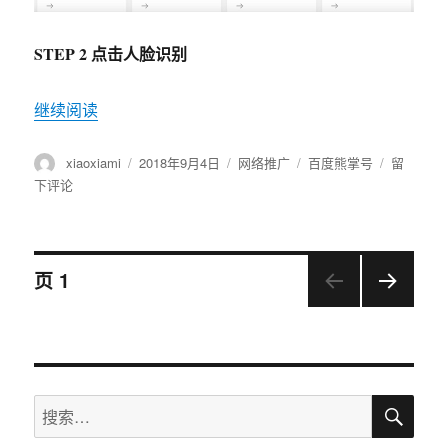
STEP 2 点击人脸识别
继续阅读
“速速完成百度熊掌号的个人认证，抢先体验新功
作
xiaoxiami
发
2018年9月4日
分
网络推广
标
百度熊掌号
于
留
者
布
类
签
速
下评论
于
速
完
成
百
文
页
1
度
熊
下一
章
掌
页
号
导
的
个
搜
搜
人
航
索
认
索：