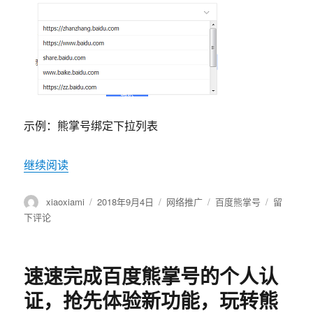
示例：熊掌号绑定下拉列表
继续阅读
“百度熊掌号绑定站点时，站点不在列表中的原因
作
xiaoxiami
发
2018年9月4日
分
网络推广
标
百度熊掌号
于
留
者
布
类
签
百
下评论
于
度
熊
掌
速速完成百度熊掌号的个人认
号
绑
证，抢先体验新功能，玩转熊
定