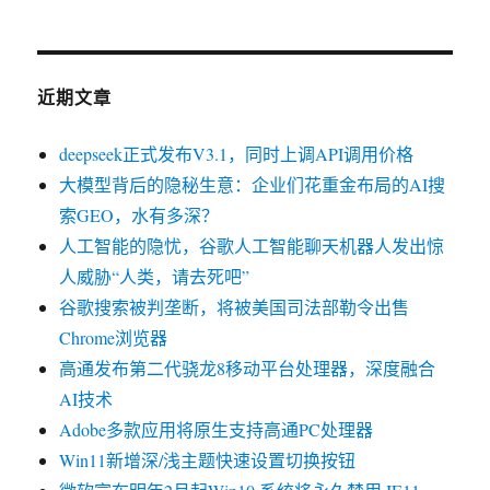
证，
抢
先
体
近期文章
验
新
功
deepseek正式发布V3.1，同时上调API调用价格
能，
大模型背后的隐秘生意：企业们花重金布局的AI搜
玩
索GEO，水有多深？
转
熊
人工智能的隐忧，谷歌人工智能聊天机器人发出惊
掌
人威胁“人类，请去死吧”
号-
谷歌搜索被判垄断，将被美国司法部勒令出售
个
人
Chrome浏览器
认
高通发布第二代骁龙8移动平台处理器，深度融合
证
AI技术
操
作
Adobe多款应用将原生支持高通PC处理器
步
Win11新增深/浅主题快速设置切换按钮
骤