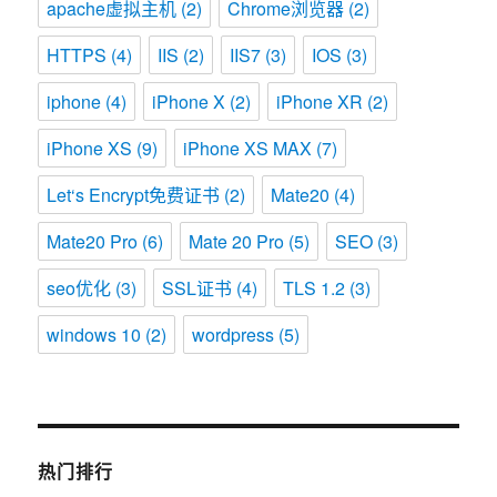
apache虚拟主机
(2)
Chrome浏览器
(2)
HTTPS
(4)
IIS
(2)
IIS7
(3)
IOS
(3)
iphone
(4)
iPhone X
(2)
iPhone XR
(2)
iPhone XS
(9)
iPhone XS MAX
(7)
Let‘s Encrypt免费证书
(2)
Mate20
(4)
Mate20 Pro
(6)
Mate 20 Pro
(5)
SEO
(3)
seo优化
(3)
SSL证书
(4)
TLS 1.2
(3)
windows 10
(2)
wordpress
(5)
热门排行