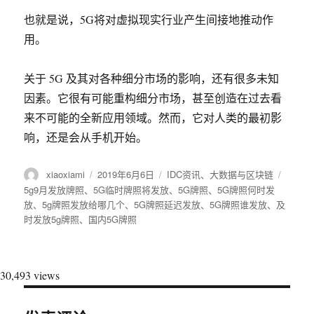
也就是说，5G将对虚拟现实行业产生间接地推动作
用。
关于 5G 及其对各种细分市场的影响，还有很多未知
因素。它很有可能重构细分市场，甚至创造在过去看
来不可能的全新应用领域。然而，它对人类的最初影
响，还是会从手机开始。
作
xiaoxiami
发
2019年6月6日
分
IDC资讯
、
大数据与区块链
标
者
布
类
签
5g9月发放牌照
、
5G临时牌照将发放
、
5G牌照
、
5G牌照何时发
于
放
、
5g牌照发放给哪几个
、
5G牌照延迟发放
、
5G牌照谁发放
、
及
时发放5g牌照
、
国内5G牌照
30,493 views