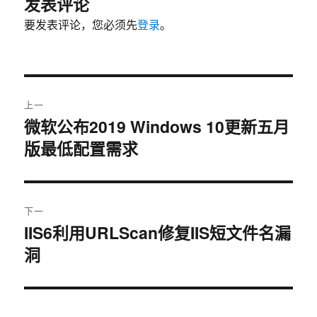
发表评论
要发表评论，您必须先
登录
。
文
上一
章
微软公布2019 Windows 10更新五月
上
版最低配置需求
篇
导
文
航
章：
下一
IIS6利用URLScan修复IIS短文件名漏
下
洞
篇
文
章：