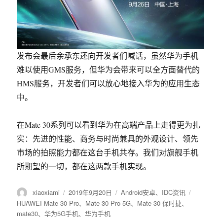
发布会最后余承东还向开发者们喊话，虽然华为手机
难以使用GMS服务，但华为会带来可以全方面替代的
HMS服务，开发者们可以放心地接入华为的应用生态
中。
在Mate 30系列可以看到
华为在高端产品上走得更为扎
实
：先进的性能、商务与时尚兼具的外观设计、领先
市场的拍照能力都在这台手机共存。我们对旗舰手机
所期望的一切，都在这两款手机实现。
作
xiaoxiami
发
2019年9月20日
分
Android安卓
、
IDC资讯
标
者
布
类
签
HUAWEI Mate 30 Pro
、
Mate 30 Pro 5G
、
Mate 30 保时捷
、
于
mate30
、
华为5G手机
、
华为手机