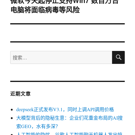
微软今天起停止支持Win7 数百万台
下
电脑将面临病毒等风险
篇
文
章：
搜
搜
索
索：
近期文章
deepseek正式发布V3.1，同时上调API调用价格
大模型背后的隐秘生意：企业们花重金布局的AI搜
索GEO，水有多深？
人工智能的隐忧，谷歌人工智能聊天机器人发出惊