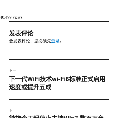
40,499 views
发表评论
要发表评论，您必须先
登录
。
文
上一
章
下一代WiFi技术wi-Fi6标准正式启用
上
速度或提升五成
篇
导
文
航
章：
下一